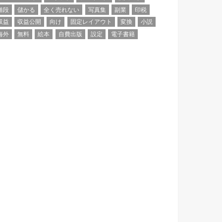
値段
儲かる
全く売れない
写真集
副業
印税
収益
収益公開
向け
固定レイアウト
変換
小説
海外
無料
絵本
自費出版
設定
電子書籍