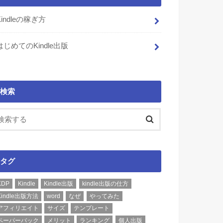
Kindleの稼ぎ方
はじめてのKindle出版
検索
タグ
KDP
Kindle
Kindle出版
kindle出版の仕方
Kindle出版方法
word
なぜ
やってみた
アフィリエイト
サイズ
テンプレート
ペーパーバック
メリット
ランキング
個人出版