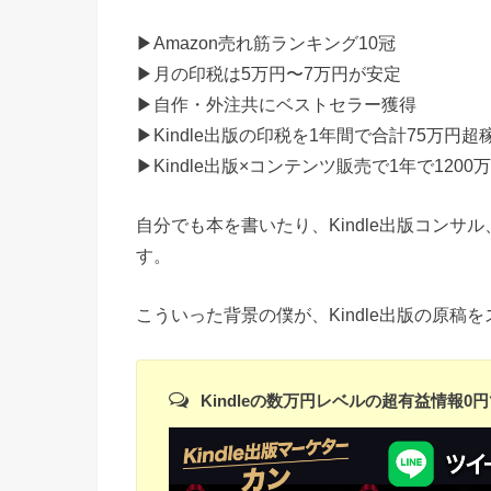
▶︎Amazon売れ筋ランキング10冠
▶︎月の印税は5万円〜7万円が安定
▶︎自作・外注共にベストセラー獲得
▶︎Kindle出版の印税を1年間で合計75万円超
▶︎Kindle出版×コンテンツ販売で1年で120
自分でも本を書いたり、Kindle出版コン
す。
こういった背景の僕が、Kindle出版の原
Kindleの数万円レベルの超有益情報0