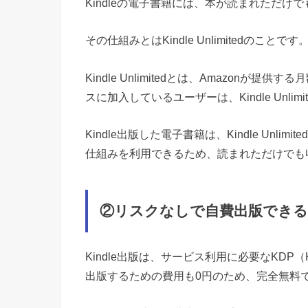
Kindle
の電子書籍には、本が読まれただけで
その仕組みとは
Kindle Unlimited
のことです
Kindle Unlimited
とは、
Amazon
が提供する月
スに加入しているユーザーは、
Kindle Unlimi
Kindle
出版した電子書籍は、
Kindle Unlimited
仕組みを利用できるため、読まれただけでも
②リスクなしで自費出版でき
Kindle
出版は、サービス利用に必要な
KDP
（
出版するための費用も
0
円のため、完全無料