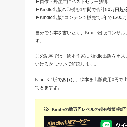
▶︎自作・外注共にベストセラー獲得
▶︎Kindle出版の印税を1年間で合計80万円超
▶︎Kindle出版×コンテンツ販売で1年で120
自分でも本を書いたり、Kindle出版コン
す。
この記事では、絵本作家に
Kindle
出版をオス
いけるかについて解説します。
Kindle
出版であれば、絵本を出版費用
0
円で
できますよ。
Kindleの数万円レベルの超有益情報0