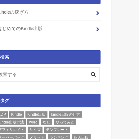
Kindleの稼ぎ方
はじめてのKindle出版
検索
タグ
KDP
Kindle
Kindle出版
kindle出版の仕方
Kindle出版方法
word
なぜ
やってみた
アフィリエイト
サイズ
テンプレート
ペーパーバック
メリット
ランキング
個人出版