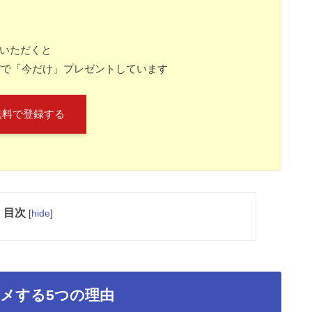
ていただくと
”で「今だけ」プレゼントしています
無料で登録する
目次
[
hide
]
スメする
5
つの理由