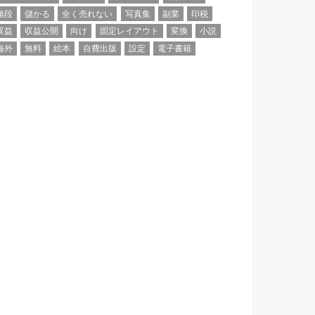
値段
儲かる
全く売れない
写真集
副業
印税
収益
収益公開
向け
固定レイアウト
変換
小説
海外
無料
絵本
自費出版
設定
電子書籍