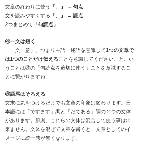
文章の終わりに使う
「。」 → 句点
文を読みやすくする
「、」 → 読点
2つまとめて
「句読点」
④一文は短く
「一文一意」、つまり主語・述語を意識して
1つの文章で
は1つのことだけ伝える
ことを意識してください。と、い
うことは③の「句読点を適切に使う」ことを意識するこ
とに繋がりますね。
⑤語尾はそろえる
文末に気をつけるだけでも文章の印象は変わります。日
本語には「ですます」調と「だである」調の２つの文体
があります。
原則、これらの文体は混合して使う事は出
来ません。文体を混ぜて文章を書くと、文章としてのイ
メージに統一感が無くなります。