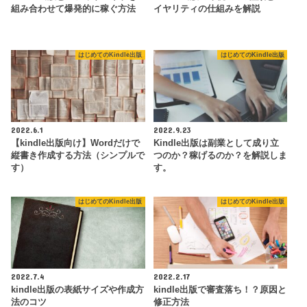
組み合わせて爆発的に稼ぐ方法
イヤリティの仕組みを解説
はじめてのKindle出版
はじめてのKindle出版
2022.6.1
2022.9.23
【kindle出版向け】Wordだけで
Kindle出版は副業として成り立
縦書き作成する方法（シンプルで
つのか？稼げるのか？を解説しま
す）
す。
はじめてのKindle出版
はじめてのKindle出版
2022.7.4
2022.2.17
kindle出版の表紙サイズや作成方
kindle出版で審査落ち！？原因と
法のコツ
修正方法