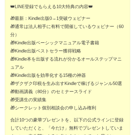
👑LINE登録でもらえる10大特典の内容👑
🎁最新：Kindle出版0→1突破ウェビナー
🎁通常は法人相手に有料で開催しているウェビナー（60
分）
🎁Kindle出版ベーシックマニュアル電子書籍
🎁Kindle出版ベストセラー獲得戦略
🎁Kindle本を出版する流れが分かるオールステップマニ
ュアル
🎁Kindle出版を効率化する15種の神器
🎁ザクザク印税を生み出すKindleで稼げるジャンル50選
🎁動画講義（80分）のセミナースライド
🎁受講生の実績集
🎁シークレット個別相談会の申し込み権利
合計10つの豪華プレゼントを、以下の公式ラインに登録
していただくと、「今だけ」無料でプレゼントしていま