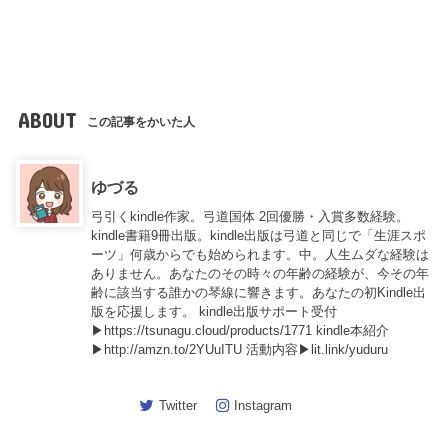
ABOUT
この記事をかいた人
ゆづる
弓引くkindle作家。弓道国体 2回優勝・入賞多数経験。
kindle書籍9冊出版。kindle出版は弓道と同じで「生涯スポ
ーツ」何歳からでも始められます。中。人生ムダな経験は
ありません。あなたのその時々の年齢の経験が、今その年
齢に該当する誰かの琴線に響きます。あなたの初Kindle出
版を応援します。 kindle出版サポート受付
▶https://tsunagu.cloud/products/1771 kindle本紹介
▶http://amzn.to/2YUuITU 活動内容▶lit.link/yuduru
Twitter
Instagram