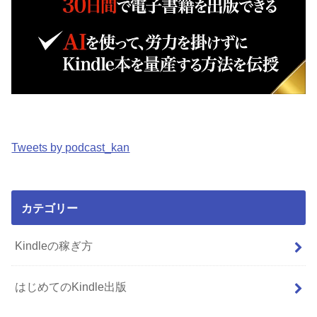
Tweets by podcast_kan
カテゴリー
Kindleの稼ぎ方
はじめてのKindle出版