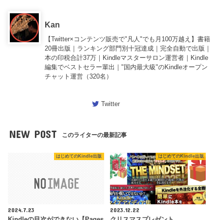
Kan
【Twitter×コンテンツ販売で"凡人"でも月100万越え】書籍
20冊出版｜ランキング部門別十冠達成｜完全自動で出版｜
本の印税合計37万｜Kindleマスターサロン運営者｜Kindle
編集でベストセラー輩出｜"国内最大級"のKindleオープン
チャット運営（320名）
Twitter
NEW POST
このライターの最新記事
はじめてのKindle出版
はじめてのKindle出版
2024.7.23
2023.12.22
Kindleの目次ができない【Pages
クリスマスプレゼント