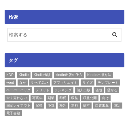
検索
タグ
KDP
Kindle
Kindle出版
kindle出版の仕方
Kindle出版方法
word
なぜ
やってみた
アフィリエイト
サイズ
テンプレート
ペーパーバック
メリット
ランキング
個人出版
値段
儲かる
全く売れない
写真集
副業
印税
収益
収益公開
向け
固定レイアウト
変換
小説
海外
無料
絵本
自費出版
設定
電子書籍