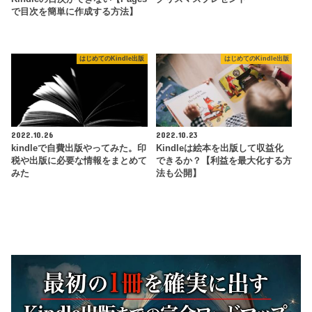
で目次を簡単に作成する方法】
はじめてのKindle出版
はじめてのKindle出版
2022.10.26
2022.10.23
kindleで自費出版やってみた。印
Kindleは絵本を出版して収益化
税や出版に必要な情報をまとめて
できるか？【利益を最大化する方
みた
法も公開】