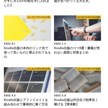
かずに月3万の印税を手に入れま
題が見つかっても大丈夫。
した】
はじめてのKindle出版
はじめてのKindle出版
2022.8.1
2022.7.4
Kindle出版の本内のリンク先で
Kindle出版のコツ8選！書籍が売
使って良いものと禁止されてるも
れない原因と対策まとめ
の
はじめてのKindle出版
はじめてのKindle出版
2022.9.5
2022.5.8
Kindle出版とアフィリエイトを
Kindle出版は外注化で効率良く
組み合わせて爆発的に稼ぐ方法
稼げる【実体験】