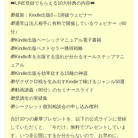
👑LINE登録でもらえる10大特典の内容👑
🎁最新：Kindle出版0→1突破ウェビナー
🎁通常は法人相手に有料で開催しているウェビナー（60
分）
🎁Kindle出版ベーシックマニュアル電子書籍
🎁Kindle出版ベストセラー獲得戦略
🎁Kindle本を出版する流れが分かるオールステップマニ
ュアル
🎁Kindle出版を効率化する15種の神器
🎁ザクザク印税を生み出すKindleで稼げるジャンル50選
🎁動画講義（80分）のセミナースライド
🎁受講生の実績集
🎁シークレット個別相談会の申し込み権利
合計10つの豪華プレゼントを、以下の公式ラインに登録
していただくと、「今だけ」無料でプレゼントしていま
す。いつ非公開にするか分からないので、お早めに。