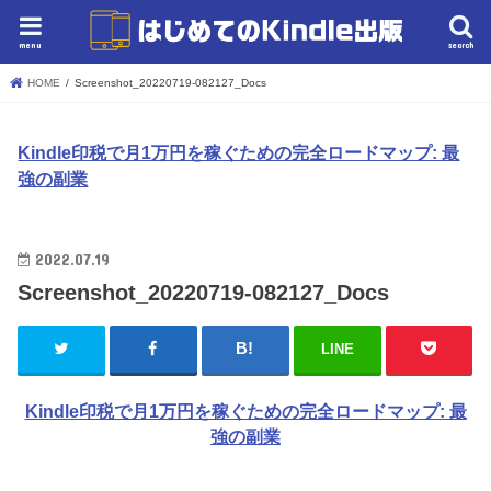
menu
search
HOME
Screenshot_20220719-082127_Docs
Kindle印税で月1万円を稼ぐための完全ロードマップ: 最
強の副業
2022.07.19
Screenshot_20220719-082127_Docs
LINE
Kindle印税で月1万円を稼ぐための完全ロードマップ: 最
強の副業