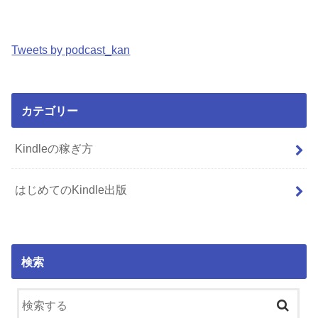
Tweets by podcast_kan
カテゴリー
Kindleの稼ぎ方
はじめてのKindle出版
検索