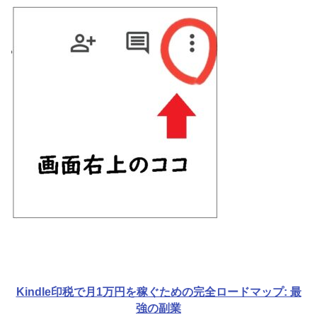
Kindle印税で月1万円を稼ぐための完全ロードマップ: 最
強の副業