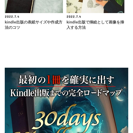
2022.7.4
2022.7.4
kindle出版の表紙サイズや作成方
kindle出版で挿絵として画像を挿
法のコツ
入する方法