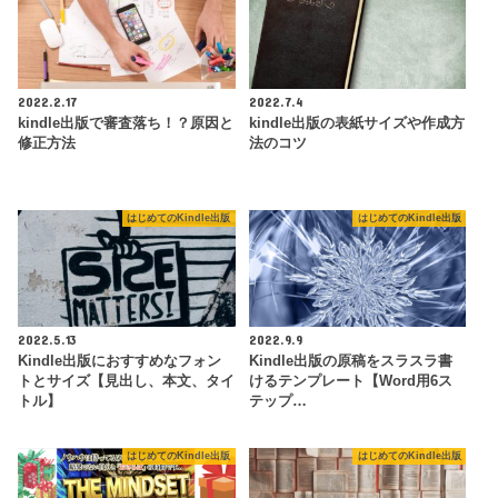
2022.2.17
2022.7.4
kindle出版で審査落ち！？原因と
kindle出版の表紙サイズや作成方
修正方法
法のコツ
はじめてのKindle出版
はじめてのKindle出版
2022.5.13
2022.9.9
Kindle出版におすすめなフォン
Kindle出版の原稿をスラスラ書
トとサイズ【見出し、本文、タイ
けるテンプレート【Word用6ス
トル】
テップ…
はじめてのKindle出版
はじめてのKindle出版