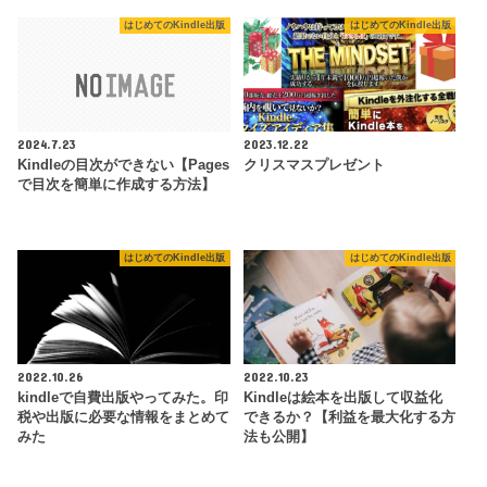
はじめてのKindle出版
はじめてのKindle出版
2024.7.23
2023.12.22
Kindleの目次ができない【Pages
クリスマスプレゼント
で目次を簡単に作成する方法】
はじめてのKindle出版
はじめてのKindle出版
2022.10.26
2022.10.23
kindleで自費出版やってみた。印
Kindleは絵本を出版して収益化
税や出版に必要な情報をまとめて
できるか？【利益を最大化する方
みた
法も公開】