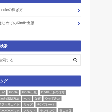
Kindleの稼ぎ方
はじめてのKindle出版
検索
タグ
KDP
Kindle
Kindle出版
kindle出版の仕方
Kindle出版方法
word
なぜ
やってみた
アフィリエイト
サイズ
テンプレート
ペーパーバック
メリット
ランキング
個人出版