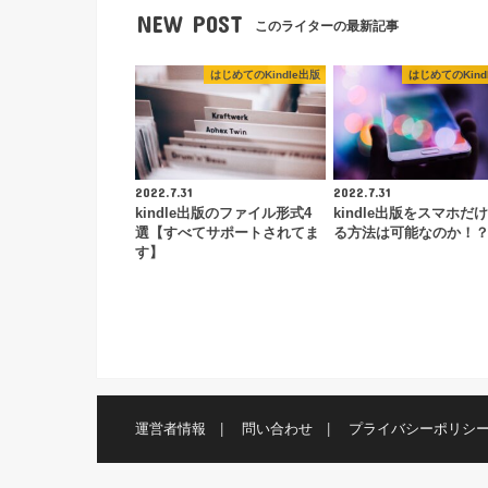
NEW POST
このライターの最新記事
はじめてのKindle出版
はじめてのKind
2022.7.31
2022.7.31
kindle出版のファイル形式4
kindle出版をスマホだ
選【すべてサポートされてま
る方法は可能なのか！
す】
運営者情報
問い合わせ
プライバシーポリシ