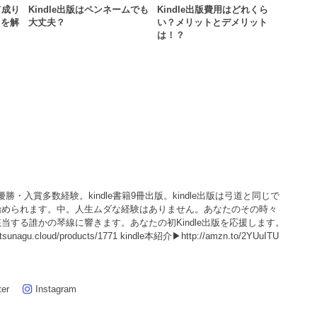
て成り
Kindle出版はペンネームでも
Kindle出版費用はどれくら
？を解
大丈夫？
い？メリットとデメリット
は！？
回優勝・入賞多数経験。kindle書籍9冊出版。kindle出版は弓道と同じで
始められます。中。人生ムダな経験はありません。あなたのその時々
当する誰かの琴線に響きます。あなたの初Kindle出版を応援します。
agu.cloud/products/1771 kindle本紹介▶http://amzn.to/2YUuITU
ter
Instagram