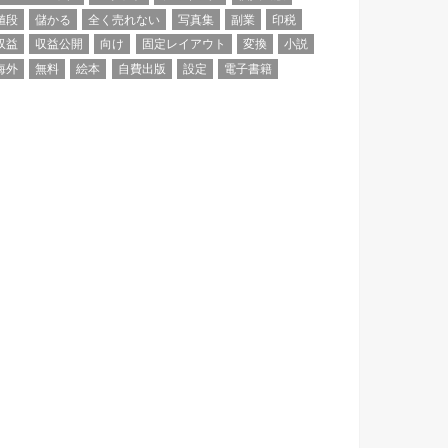
値段
儲かる
全く売れない
写真集
副業
印税
収益
収益公開
向け
固定レイアウト
変換
小説
海外
無料
絵本
自費出版
設定
電子書籍