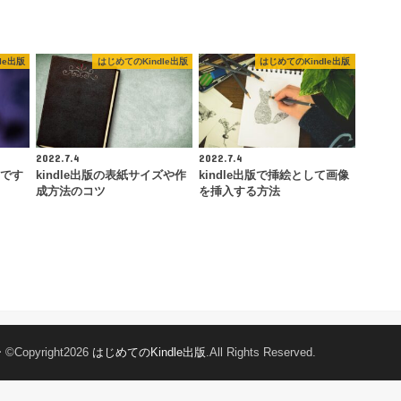
le出版
はじめてのKindle出版
はじめてのKindle出版
2022.7.4
2022.7.4
けです
kindle出版の表紙サイズや作
kindle出版で挿絵として画像
？
成方法のコツ
を挿入する方法
ー
©Copyright2026
はじめてのKindle出版
.All Rights Reserved.