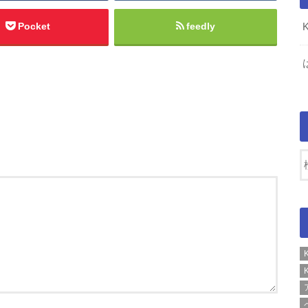
Pocket
feedly