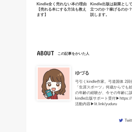
Kindle全く売れない本の理由
Kindle出版は副業とし
【売れる本にする方法も教え
立つのか？稼げるのか
ます】
説します。
ABOUT
この記事をかいた人
ゆづる
弓引くkindle作家。弓道国体 2
「生涯スポーツ」何歳からでも
の年齢の経験が、今その年齢に該
kindle出版サポート受付▶https://tsun
活動内容▶lit.link/yuduru
Twit