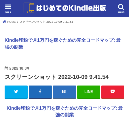
menu
search
HOME
スクリーンショット 2022-10-09 9.41.54
Kindle印税で月1万円を稼ぐための完全ロードマップ: 最
強の副業
2022.10.09
スクリーンショット 2022-10-09 9.41.54
LINE
Kindle印税で月1万円を稼ぐための完全ロードマップ: 最
強の副業