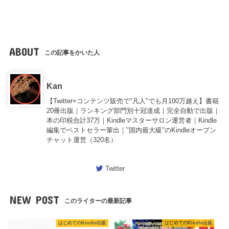
ABOUT
この記事をかいた人
Kan
【Twitter×コンテンツ販売で"凡人"でも月100万越え】書籍
20冊出版｜ランキング部門別十冠達成｜完全自動で出版｜
本の印税合計37万｜Kindleマスターサロン運営者｜Kindle
編集でベストセラー輩出｜"国内最大級"のKindleオープン
チャット運営（320名）
Twitter
NEW POST
このライターの最新記事
はじめてのKindle出版
はじめてのKindle出版