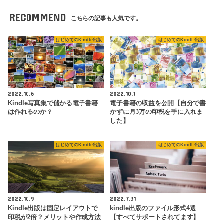
RECOMMEND
こちらの記事も人気です。
はじめてのKindle出版
はじめてのKindle出版
2022.10.6
2022.10.1
Kindle写真集で儲かる電子書籍
電子書籍の収益を公開【自分で書
は作れるのか？
かずに月3万の印税を手に入れま
した】
はじめてのKindle出版
はじめてのKindle出版
2022.10.9
2022.7.31
Kindle出版は固定レイアウトで
kindle出版のファイル形式4選
印税が2倍？メリットや作成方法
【すべてサポートされてます】