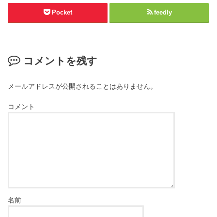
Pocket
feedly
コメントを残す
メールアドレスが公開されることはありません。
コメント
名前