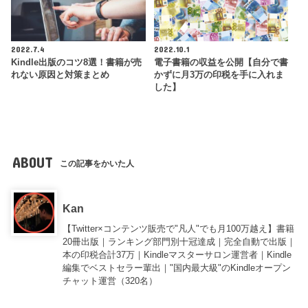
2022.7.4
2022.10.1
Kindle出版のコツ8選！書籍が売
電子書籍の収益を公開【自分で書
れない原因と対策まとめ
かずに月3万の印税を手に入れま
した】
ABOUT
この記事をかいた人
Kan
【Twitter×コンテンツ販売で"凡人"でも月100万越え】書籍
20冊出版｜ランキング部門別十冠達成｜完全自動で出版｜
本の印税合計37万｜Kindleマスターサロン運営者｜Kindle
編集でベストセラー輩出｜"国内最大級"のKindleオープン
チャット運営（320名）