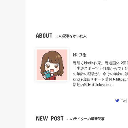
ABOUT
この記事をかいた人
ゆづる
弓引くkindle作家。弓道国体 2
「生涯スポーツ」何歳からでも
の年齢の経験が、今その年齢に該
kindle出版サポート受付▶https://tsun
活動内容▶lit.link/yuduru
Twit
NEW POST
このライターの最新記事