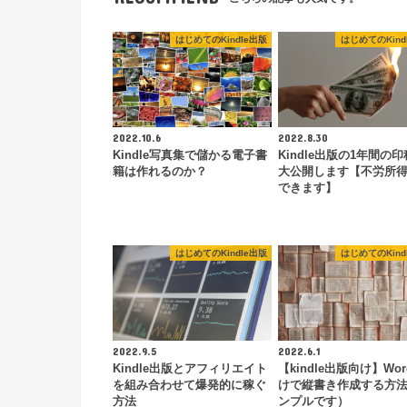
はじめてのKindle出版
はじめてのKind
2022.10.6
2022.8.30
Kindle写真集で儲かる電子書
Kindle出版の1年間の
籍は作れるのか？
大公開します【不労所
できます】
はじめてのKindle出版
はじめてのKind
2022.9.5
2022.6.1
Kindle出版とアフィリエイト
【kindle出版向け】Wo
を組み合わせて爆発的に稼ぐ
けで縦書き作成する方
方法
ンプルです）