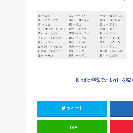
Kindle印税で月1万円を
ツイート
LINE