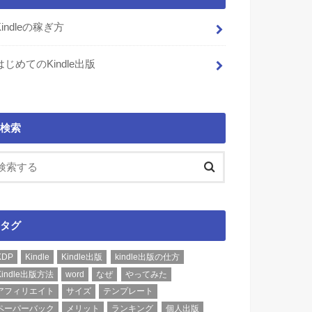
Kindleの稼ぎ方
はじめてのKindle出版
検索
タグ
KDP
Kindle
Kindle出版
kindle出版の仕方
Kindle出版方法
word
なぜ
やってみた
アフィリエイト
サイズ
テンプレート
ペーパーバック
メリット
ランキング
個人出版