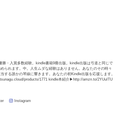
回優勝・入賞多数経験。kindle書籍9冊出版。kindle出版は弓道と同じで
始められます。中。人生ムダな経験はありません。あなたのその時々
当する誰かの琴線に響きます。あなたの初Kindle出版を応援します。
agu.cloud/products/1771 kindle本紹介▶http://amzn.to/2YUuITU
ter
Instagram