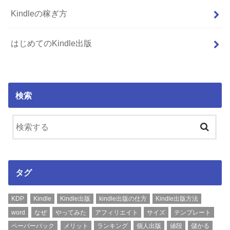
Kindleの稼ぎ方
はじめてのKindle出版
検索
タグ
KDP
Kindle
Kindle出版
kindle出版の仕方
Kindle出版方法
word
なぜ
やってみた
アフィリエイト
サイズ
テンプレート
ペーパーバック
メリット
ランキング
個人出版
値段
儲かる