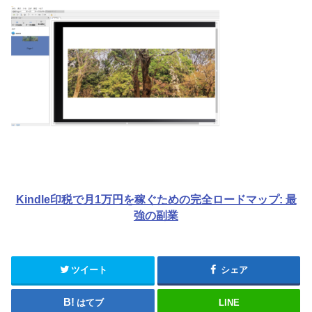
Kindle印税で月1万円を稼ぐための完全ロードマップ: 最
強の副業
ツイート
シェア
はてブ
LINE