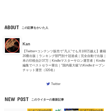
ABOUT
この記事をかいた人
Kan
【Twitter×コンテンツ販売で"凡人"でも月100万越え】書籍
20冊出版｜ランキング部門別十冠達成｜完全自動で出版｜
本の印税合計37万｜Kindleマスターサロン運営者｜Kindle
編集でベストセラー輩出｜"国内最大級"のKindleオープン
チャット運営（320名）
Twitter
NEW POST
このライターの最新記事
はじめてのKindle出版
はじめてのKindle出版