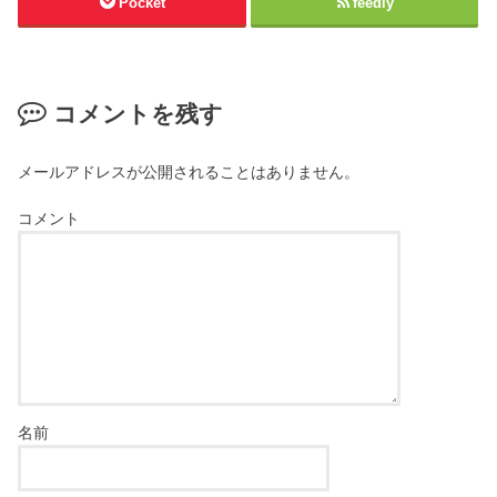
Pocket
feedly
コメントを残す
メールアドレスが公開されることはありません。
コメント
名前