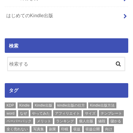
はじめてのKindle出版
検索
タグ
KDP
Kindle
Kindle出版
kindle出版の仕方
Kindle出版方法
word
なぜ
やってみた
アフィリエイト
サイズ
テンプレート
ペーパーバック
メリット
ランキング
個人出版
値段
儲かる
全く売れない
写真集
副業
印税
収益
収益公開
向け