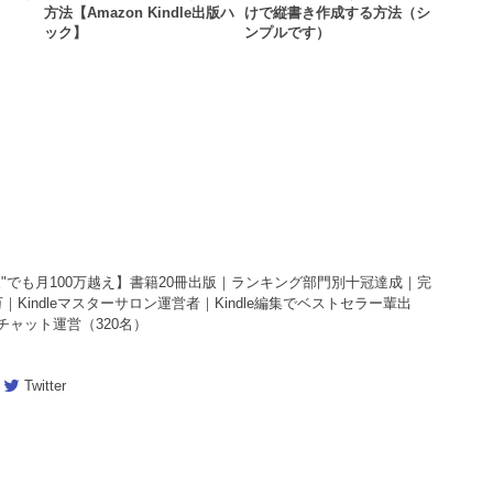
？
方法【Amazon Kindle出版ハ
けで縦書き作成する方法（シ
ック】
ンプルです）
"凡人"でも月100万越え】書籍20冊出版｜ランキング部門別十冠達成｜完
Kindleマスターサロン運営者｜Kindle編集でベストセラー輩出
ンチャット運営（320名）
Twitter