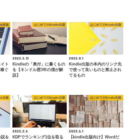
le出版
はじめてのKindle出版
はじめてのKindle出版
2022.5.13
2022.8.1
エイト
Kindleの「奥付」に書くもの
Kindle出版の本内のリンク先
に稼ぐ
を【キンドル歴3年の僕が解
で使って良いものと禁止され
説】
てるもの
le出版
はじめてのKindle出版
はじめてのKindle出版
2022.2.6
2022.6.1
小説を
KDPでランキング1位を取る
【kindle出版向け】Wordだ