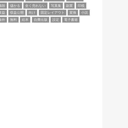
値段
儲かる
全く売れない
写真集
副業
印税
収益
収益公開
向け
固定レイアウト
変換
小説
海外
無料
絵本
自費出版
設定
電子書籍