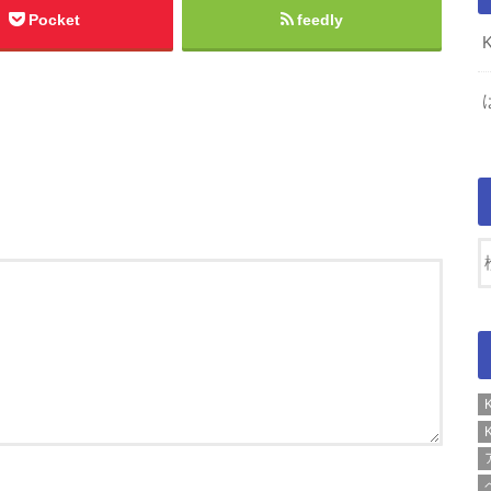
Pocket
feedly