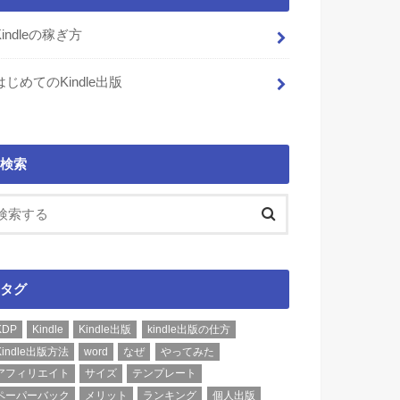
Kindleの稼ぎ方
はじめてのKindle出版
検索
タグ
KDP
Kindle
Kindle出版
kindle出版の仕方
Kindle出版方法
word
なぜ
やってみた
アフィリエイト
サイズ
テンプレート
ペーパーバック
メリット
ランキング
個人出版