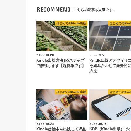
RECOMMEND
こちらの記事も人気です。
はじめてのKindle出版
はじめてのKind
2022.10.20
2022.9.5
Kindle出版方法を5ステップ
Kindle出版とアフィリ
で解説します【超簡単です】
を組み合わせて爆発的
方法
はじめてのKindle出版
はじめてのKind
2022.10.23
2022.10.16
Kindleは絵本を出版して収益
KDP（Kindle出版）で