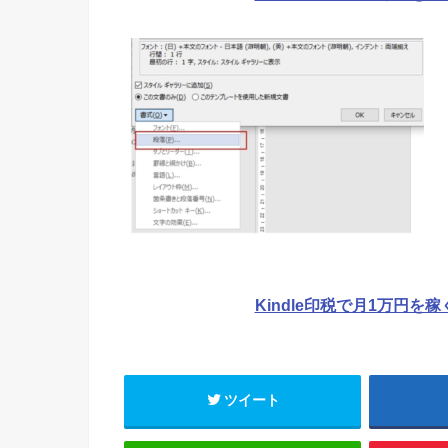
Kindle印税で月1万円を
ツイート