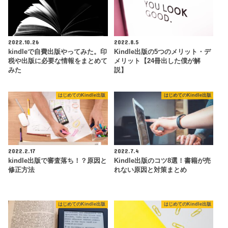
2022.10.26
2022.8.5
kindleで自費出版やってみた。印
Kindle出版の5つのメリット・デ
税や出版に必要な情報をまとめて
メリット【24冊出した僕が解
みた
説】
はじめてのKindle出版
はじめてのKindle出版
2022.2.17
2022.7.4
kindle出版で審査落ち！？原因と
Kindle出版のコツ8選！書籍が売
修正方法
れない原因と対策まとめ
はじめてのKindle出版
はじめてのKindle出版