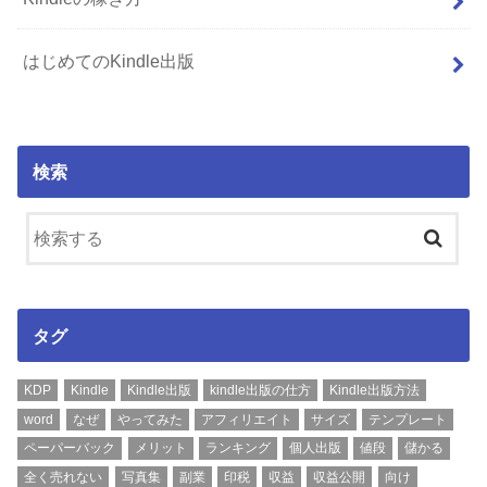
はじめてのKindle出版
検索
タグ
KDP
Kindle
Kindle出版
kindle出版の仕方
Kindle出版方法
word
なぜ
やってみた
アフィリエイト
サイズ
テンプレート
ペーパーバック
メリット
ランキング
個人出版
値段
儲かる
全く売れない
写真集
副業
印税
収益
収益公開
向け