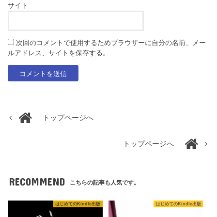
サイト
次回のコメントで使用するためブラウザーに自分の名前、メー
ルアドレス、サイトを保存する。
トップページへ
トップページへ
RECOMMEND
こちらの記事も人気です。
はじめてのKindle出版
はじめてのKindle出版