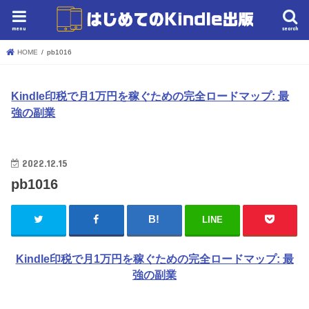
menu
search
HOME
pb1016
Kindle印税で月1万円を稼ぐための完全ロードマップ: 最
強の副業
2022.12.15
pb1016
LINE
Kindle印税で月1万円を稼ぐための完全ロードマップ: 最
強の副業