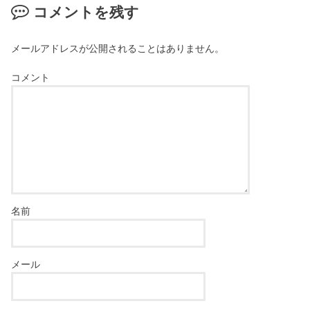
コメントを残す
メールアドレスが公開されることはありません。
コメント
名前
メール