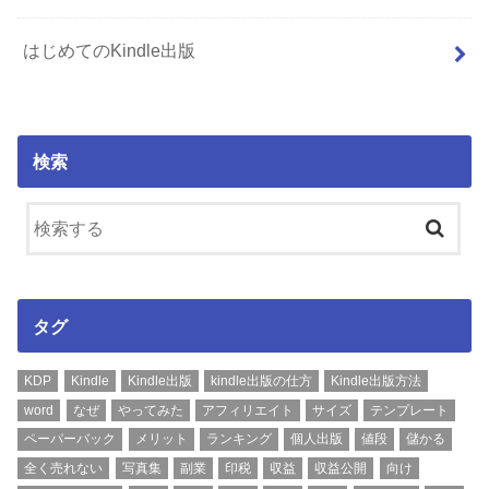
はじめてのKindle出版
検索
タグ
KDP
Kindle
Kindle出版
kindle出版の仕方
Kindle出版方法
word
なぜ
やってみた
アフィリエイト
サイズ
テンプレート
ペーパーバック
メリット
ランキング
個人出版
値段
儲かる
全く売れない
写真集
副業
印税
収益
収益公開
向け