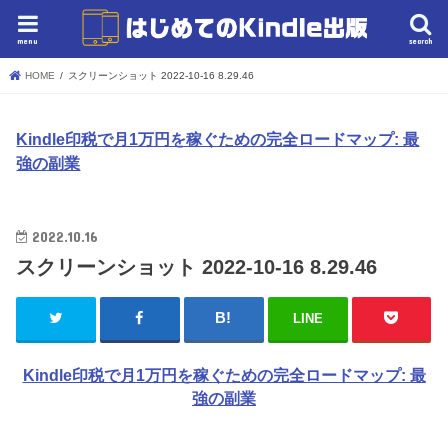
menu
search
HOME
スクリーンショット 2022-10-16 8.29.46
Kindle印税で月1万円を稼ぐための完全ロードマップ: 最
強の副業
2022.10.16
スクリーンショット 2022-10-16 8.29.46
LINE
Kindle印税で月1万円を稼ぐための完全ロードマップ: 最
強の副業