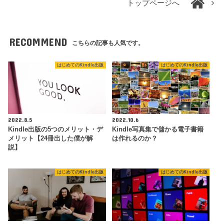
トップページへ
RECOMMEND
こちらの記事も人気です。
はじめてのKindle出版
はじめてのKindle出版
2022.8.5
2022.10.6
Kindle出版の5つのメリット・デ
Kindle写真集で儲かる電子書籍
メリット【24冊出した僕が解
は作れるのか？
説】
はじめてのKindle出版
はじめてのKindle出版