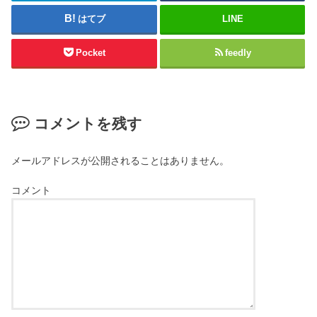
はてブ
LINE
Pocket
feedly
コメントを残す
メールアドレスが公開されることはありません。
コメント