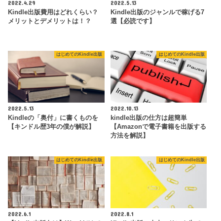
2022.4.29
2022.5.13
Kindle出版費用はどれくらい？
Kindle出版のジャンルで稼げる7
メリットとデメリットは！？
選【必読です】
はじめてのKindle出版
はじめてのKindle出版
2022.5.13
2022.10.13
Kindleの「奥付」に書くものを
kindle出版の仕方は超簡単
【キンドル歴3年の僕が解説】
【Amazonで電子書籍を出版する
方法を解説】
はじめてのKindle出版
はじめてのKindle出版
2022.6.1
2022.8.1