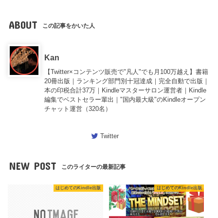
ABOUT
この記事をかいた人
Kan
【Twitter×コンテンツ販売で"凡人"でも月100万越え】書籍
20冊出版｜ランキング部門別十冠達成｜完全自動で出版｜
本の印税合計37万｜Kindleマスターサロン運営者｜Kindle
編集でベストセラー輩出｜"国内最大級"のKindleオープン
チャット運営（320名）
Twitter
NEW POST
このライターの最新記事
はじめてのKindle出版
はじめてのKindle出版