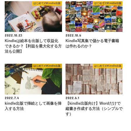
はじめてのKindle出版
はじめてのKindle出版
2022.10.23
2022.10.6
Kindleは絵本を出版して収益化
Kindle写真集で儲かる電子書籍
できるか？【利益を最大化する方
は作れるのか？
法も公開】
はじめてのKindle出版
はじめてのKindle出版
2022.7.4
2022.6.1
kindle出版で挿絵として画像を挿
【kindle出版向け】Wordだけで
入する方法
縦書き作成する方法（シンプルで
す）