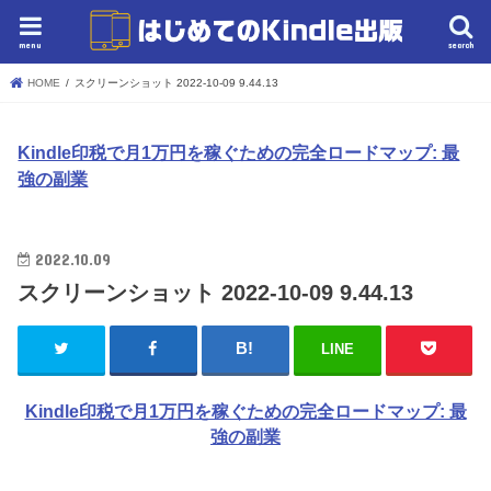
menu
search
HOME
スクリーンショット 2022-10-09 9.44.13
Kindle印税で月1万円を稼ぐための完全ロードマップ: 最
強の副業
2022.10.09
スクリーンショット 2022-10-09 9.44.13
LINE
Kindle印税で月1万円を稼ぐための完全ロードマップ: 最
強の副業