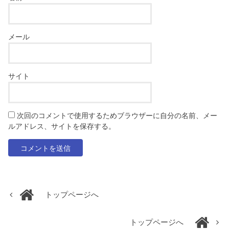
メール
サイト
次回のコメントで使用するためブラウザーに自分の名前、メー
ルアドレス、サイトを保存する。
トップページへ
トップページへ