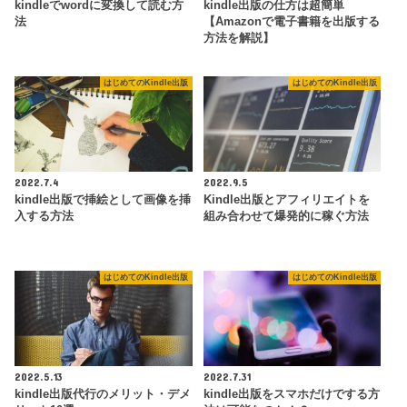
kindleでwordに変換して読む方
kindle出版の仕方は超簡単
法
【Amazonで電子書籍を出版する
方法を解説】
はじめてのKindle出版
はじめてのKindle出版
2022.7.4
2022.9.5
kindle出版で挿絵として画像を挿
Kindle出版とアフィリエイトを
入する方法
組み合わせて爆発的に稼ぐ方法
はじめてのKindle出版
はじめてのKindle出版
2022.5.13
2022.7.31
kindle出版代行のメリット・デメ
kindle出版をスマホだけでする方