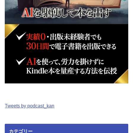
Tweets by podcast_kan
カテゴリー