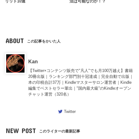
リット10選
法は可能なのか！？
ABOUT
この記事をかいた人
Kan
【Twitter×コンテンツ販売で"凡人"でも月100万越え】書籍
20冊出版｜ランキング部門別十冠達成｜完全自動で出版｜
本の印税合計37万｜Kindleマスターサロン運営者｜Kindle
編集でベストセラー輩出｜"国内最大級"のKindleオープン
チャット運営（320名）
Twitter
NEW POST
このライターの最新記事